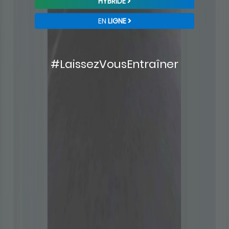
HYBRIDE
EN
LIGNE
#LaissezVousEntraîner