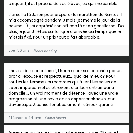
exigeant, il est proche de ses élèves, ce qui me semble
essentiel pour un coaching réussi.
J'ai sollicité Julien pour préparer le marathon de Nantes, il
m'a accompagné pendant 3 mois (et même le jour de la
Lucas, 17 ans -
Focus forme
course …), j'ai apprécié son efficacité et sa gentillesse . De
plus, le jour J, j'étais sur la ligne d'arrivée au temps que je
m'étais fixé. Pour un prix tout a fait abordable.
Joël, 56 ans -
Focus running
1 heure de sport intensif, 1 heure pour soi, coachée par un
prof à l'écoute et respectueux... quoi de mieux ? Pour
toutes les femmes ou hommes qui fuient les salles de
sport impersonnelles et rêvent d'un bon entraîneur à
domicile.... un vrai moment de détente... avec une vraie
progression et une envie de se dépasser chaque jour
davantage. A conseiller absolument : sérieux garanti
Stéphanie, 44 ans -
Focus forme
Après une pratique du sport intensive jusque 25 ans, et