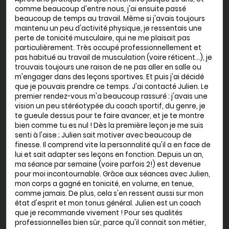
comme beaucoup d'entre nous, j'ai ensuite passé
beaucoup de temps au travail. Même si j'avais toujours
maintenu un peu d'activité physique, je ressentais une
perte de tonicité musculaire, qui ne me plaisait pas
particulièrement. Très occupé professionnellement et
pas habitué au travail de musculation (voire réticent...), je
trouvais toujours une raison de ne pas aller en salle ou
m'engager dans des leçons sportives. Et puis j'ai décidé
que je pouvais prendre ce temps. J'ai contacté Julien. Le
premier rendez-vous m'a beaucoup rassuré : j'avais une
vision un peu stéréotypée du coach sportif, du genre, je
te gueule dessus pour te faire avancer, et je te montre
bien comme tu es nul ! Dès la première leçon je me suis
senti à l'aise ; Julien sait motiver avec beaucoup de
finesse. Il comprend vite la personnalité qu'il a en face de
lui et sait adapter ses leçons en fonction. Depuis un an,
ma séance par semaine (voire parfois 2!) est devenue
pour moi incontournable. Grâce aux séances avec Julien,
mon corps a gagné en tonicité, en volume, en tenue,
comme jamais. De plus, cela s'en ressent aussi sur mon
état d'esprit et mon tonus général. Julien est un coach
que je recommande vivement ! Pour ses qualités
professionnelles bien sûr, parce qu'il connait son métier,