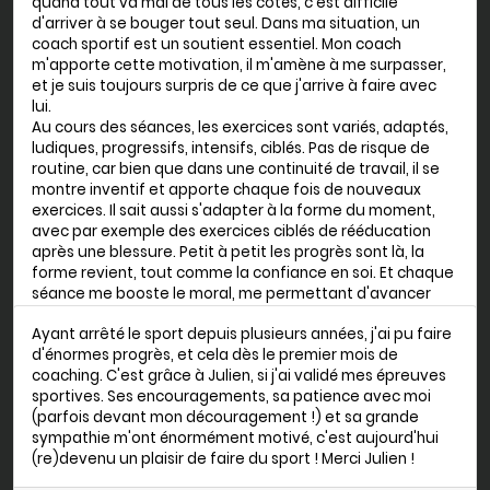
quand tout va mal de tous les côtés, c'est difficile
d'arriver à se bouger tout seul. Dans ma situation, un
coach sportif est un soutient essentiel. Mon coach
m'apporte cette motivation, il m'amène à me surpasser,
et je suis toujours surpris de ce que j'arrive à faire avec
lui.
Au cours des séances, les exercices sont variés, adaptés,
ludiques, progressifs, intensifs, ciblés. Pas de risque de
routine, car bien que dans une continuité de travail, il se
montre inventif et apporte chaque fois de nouveaux
exercices. Il sait aussi s'adapter à la forme du moment,
avec par exemple des exercices ciblés de rééducation
après une blessure. Petit à petit les progrès sont là, la
forme revient, tout comme la confiance en soi. Et chaque
séance me booste le moral, me permettant d'avancer
aussi sur les autres plans.
Ayant arrêté le sport depuis plusieurs années, j'ai pu faire
d'énormes progrès, et cela dès le premier mois de
Luc, 43 ans -
Focus forme
coaching. C'est grâce à Julien, si j'ai validé mes épreuves
sportives. Ses encouragements, sa patience avec moi
(parfois devant mon découragement !) et sa grande
sympathie m'ont énormément motivé, c'est aujourd'hui
(re)devenu un plaisir de faire du sport ! Merci Julien !